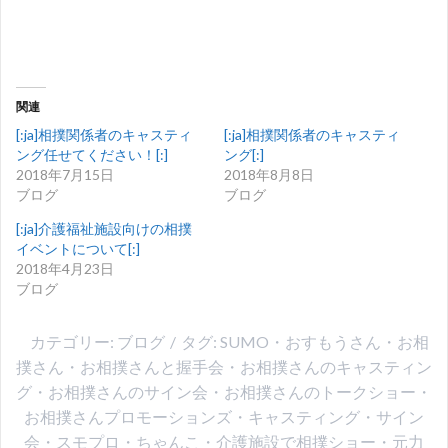
r
る
で
に
共
は
有
ク
(
リ
新
ッ
し
ク
い
し
ウ
て
関連
ィ
く
ン
だ
ド
さ
[:ja]相撲関係者のキャスティ
[:ja]相撲関係者のキャスティ
ウ
い
ング任せてください！[:]
ング[:]
で
(
開
新
2018年7月15日
2018年8月8日
き
し
ま
い
ブログ
ブログ
す
ウ
)
ィ
[:ja]介護福祉施設向けの相撲
ン
ド
イベントについて[:]
ウ
で
2018年4月23日
開
ブログ
き
ま
す
)
カテゴリー:
ブログ
タグ:
SUMO
・
おすもうさん
・
お相
撲さん
・
お相撲さんと握手会
・
お相撲さんのキャスティン
グ
・
お相撲さんのサイン会
・
お相撲さんのトークショー
・
お相撲さんプロモーションズ
・
キャスティング
・
サイン
会
・
スモプロ
・
ちゃんこ
・
介護施設で相撲ショー
・
元力