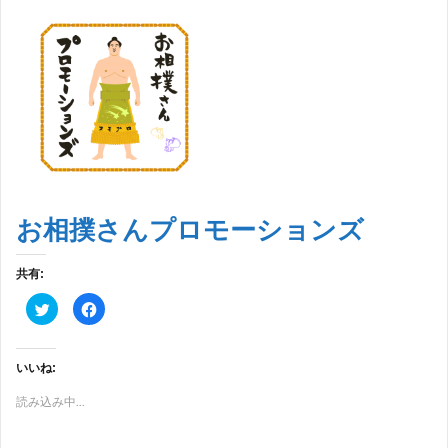
お相撲さんプロモーションズ
共有:
ク
F
リ
a
ッ
c
ク
e
し
b
て
o
いいね:
T
o
w
k
i
で
読み込み中...
t
共
t
有
e
す