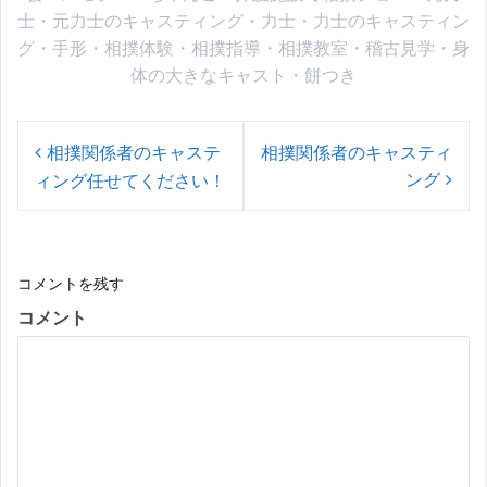
士
・
元力士のキャスティング
・
力士
・
力士のキャスティン
グ
・
手形
・
相撲体験
・
相撲指導
・
相撲教室
・
稽古見学
・
身
体の大きなキャスト
・
餅つき
投
稿
相撲関係者のキャステ
相撲関係者のキャスティ
ナ
ング
ィング任せてください！
ビ
ゲ
ー
シ
ョ
コメントを残す
ン
コメント