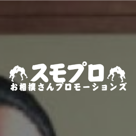
コ
ン
テ
ン
ツ
へ
ス
キ
ッ
プ