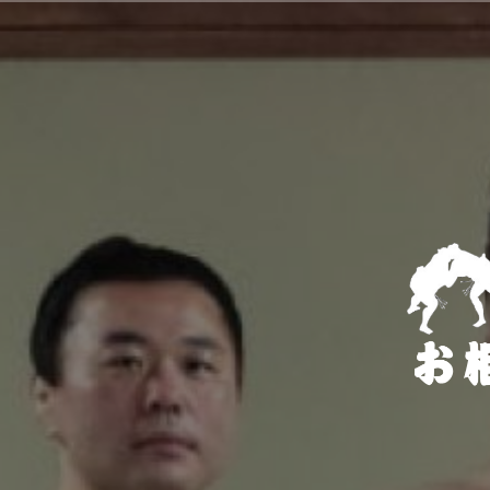
コ
ン
テ
ン
ツ
へ
ス
キ
ッ
プ